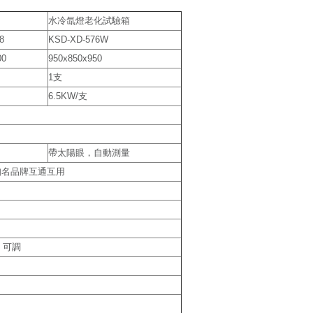
水冷氙燈老化試驗箱
8
KSD-XD-576W
00
950x850x950
1支
6.5KW/支
帶太陽眼，自動測量
美知名品牌互通互用
H 可調