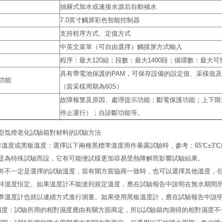
抽屜式加水或連接水源后自動補水
7.0英寸觸屏彩色智能控制器
支持程序方式、定值方式
中英文菜單（可自由選擇）觸摸屏方式輸入
程序：最大120組；段數：最大1400段；循環數：最大
具有帶電池保護的PAM，可保存設備的設定值、采樣值及
功能
（當采樣周期為60S）
故障報警及原因、處理提示功能；斷電保護功能；上下限
停止運行）；自診斷功能等。
型氙燈老化試驗箱對材料的試驗方法
準溫度或黑板溫度：選擇以下兩種黑標準溫度用作暴露試驗時，參考：65℃±3℃或1
是為特殊試驗而設，它有可能便試樣更加容易受熱降解而影響試驗結果。
并不一定是選擇的試驗溫度，當有開方面協商一致時，也可以選擇其他溫度，
持溫度恒定。如果溫度計不能達到規定溫度，應在試驗報告中說明在無水期間
準溫度計也就以連續方式進行測量。如果使用黑板溫度計，應在試驗報告中說
濕度：試驗所用的相對濕度應由有關方面商定，所以試驗箱內測得的相對濕度不