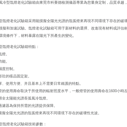
風冷型氙燈老化試驗箱由東莞市科賽德檢測儀器專業為您量身定制，品質卓越
型氙燈老化試驗箱采用能摸擬全陽光光譜的氙弧燈來再現不同環境下存在的破
模擬和加速試驗。氙燈老化試驗箱可用于新材料的選擇、改進現有材料或評估
環境條件下，材料暴露在陽光下所產生的變化。
型氙燈老化試驗箱特點：
氙燈。
功能。
溫濕度控制。
則形壯的樣品固定架。
簡單、使用方便、并且基本上不需要日常維護的特點。
燈管的使用壽命取決于所使用的輻射照度水平，一般燈管的使用壽命在1600小時
采用全太陽能光譜長弧風冷氙燈。
的過濾器為保持所需的光譜提供保障。
能模擬全陽光光譜的氙弧燈來再現不同環境下存在的破壞性光波。
型氙燈老化試驗箱技術參數：