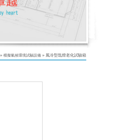
»
» 風冷型氙燈老化試驗箱
模擬氣候環境試驗設備