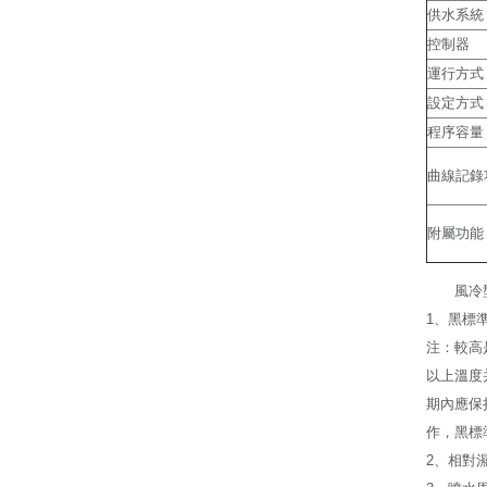
供水系統
控制器
運行方式
設定方式
程序容量
曲線記錄
附屬功能
風冷
1、黑標
注：較高
以上溫度
期內應保
作，黑標
2、相對