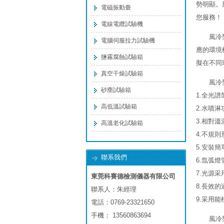
勢明顯。
電磁振動臺
您服務！
電線電纜試驗機
風冷
電腦伺服拉力試驗機
應的環境
鹽霧腐蝕試驗箱
擬在不同
真空干燥試驗箱
風冷
砂塵試驗箱
1.全光譜
高低溫試驗箱
2.水噴淋
3.相對
高溫老化試驗箱
4.不規
5.安裝
聯系我們
6.氙弧
7.光源
東莞科賽德檢測儀器有限公司
8.長效
聯系人：朱經理
9.采用
電話：0769-23321650
手機： 13560863694
風冷