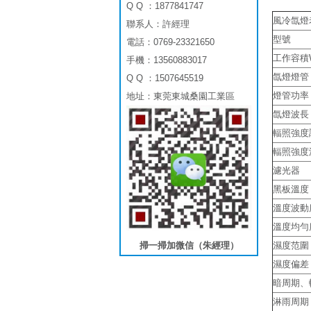
Q Q ：1877841747
風冷氙燈
聯系人：許經理
型號
電話：0769-23321650
工作容積
手機：13560883017
氙燈燈管
Q Q ：1507645519
燈管功率
地址：東莞東城桑園工業區
氙燈波長
輻照強度
輻照強度
濾光器
黑板溫度
溫度波動
溫度均勻
掃一掃加微信（朱經理）
濕度范圍
濕度偏差
暗周期、
淋雨周期