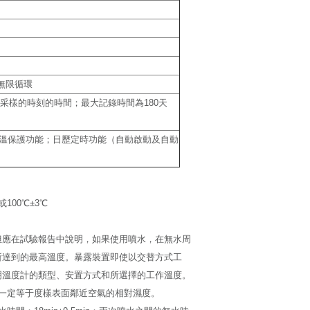
可無限循環
采樣的時刻的時間；最大記錄時間為180天
溫保護功能；日歷定時功能（自動啟動及自動
00℃±3℃
但應在試驗報告中說明，如果使用噴水，在無水周
所達到的最高溫度。暴露裝置即使以交替方式工
明溫度計的類型、安置方式和所選擇的工作溫度。
一定等于度樣表面鄰近空氣的相對濕度。