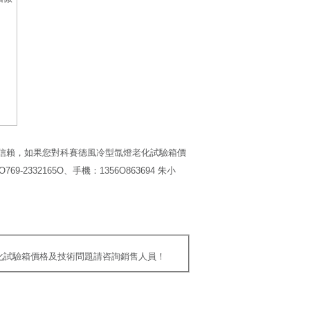
信賴，如果您對科賽德風冷型氙燈老化試驗箱價
32165O、手機：1356O863694 朱小
老化試驗箱價格及技術問題請咨詢銷售人員！