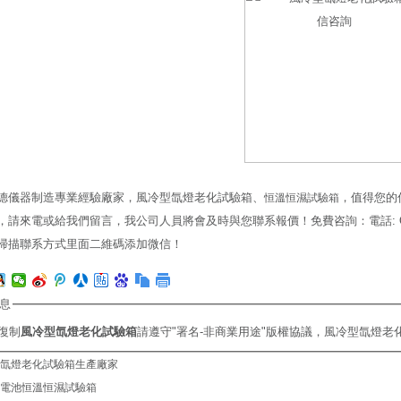
德儀器制造專業經驗廠家，風冷型氙燈老化試驗箱、
，值得您的
恒溫恒濕試驗箱
請來電或給我們留言，我公司人員將會及時與您聯系報價！免費咨詢：電話: O769-23
掃描聯系方式里面二維碼添加微信！
息
復制
風冷型氙燈老化試驗箱
請遵守"署名-非商業用途"版權協議，風冷型氙燈
氙燈老化試驗箱生產廠家
電池恒溫恒濕試驗箱