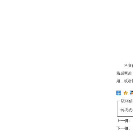
科賽
格感興趣，
姐，或者
版權信
轉摘或
上一個：
下一個：