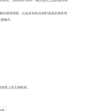
：18min±0.5min：兩次噴水之間的無水時
復雜的循環周期，比如具有較高相對溫度的黑暗周
具體條件。
：模擬地面上的太陽輻射。