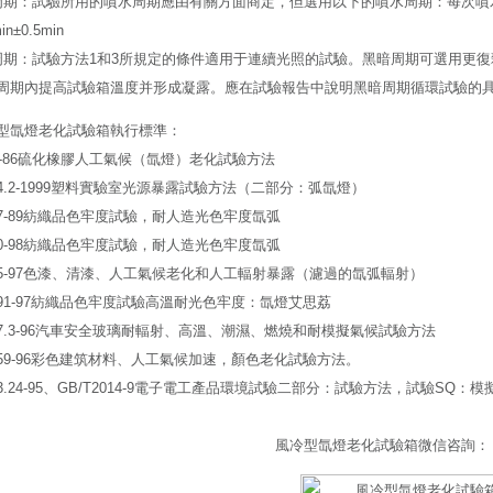
周期：試驗所用的噴水周期應由有關方面商定，但選用以下的噴水周期：每次噴水時間
n±0.5min
周期：試驗方法1和3所規定的條件適用于連續光照的試驗。黑暗周期可選用更
周期內提高試驗箱溫度并形成凝露。應在試驗報告中說明黑暗周期循環試驗的
型氙燈老化試驗箱執行標準：
31-86硫化橡膠人工氣候（氙燈）老化試驗方法
644.2-1999塑料實驗室光源暴露試驗方法（二部分：弧氙燈）
427-89紡織品色牢度試驗，耐人造光色牢度氙弧
430-98紡織品色牢度試驗，耐人造光色牢度氙弧
1865-97色漆、清漆、人工氣候老化和人工輻射暴露（濾過的氙弧輻射）
6991-97紡織品色牢度試驗高溫耐光色牢度：氙燈艾思荔
137.3-96汽車安全玻璃耐輻射、高溫、潮濕、燃燒和耐模擬氣候試驗方法
6259-96彩色建筑材料、人工氣候加速，顏色老化試驗方法。
423.24-95、GB/T2014-9電子電工產品環境試驗二部分：試驗方法，試驗SQ
風冷型氙燈老化試驗箱微信咨詢：