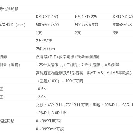
老化試驗箱
KSD-XD-150
KSD-XD-225
KSD-XD-40
WXHXD（mm）
500x600x500
500x750x600
600x850x8
1支
2支
3支
2.5KW/支
250-800nm
調節
微電腦+PID+數字電源+氙燈無極調節
測量（選購）
1.不帶太陽眼，人工標定；2.帶太陽眼，自動測量
高純度硼硅酸鹽及S1型石英，與ATLAS、A-LAB等歐
（室溫+10℃）～100℃可調
度
±0.5℃
度
±2.0℃
光照：45%R.H～75%R.H 可調；黑暗：20%R.H～98R.
+2%R.H-3.0R.H%
輻照周期
0～9999H可調
0～9999min可調