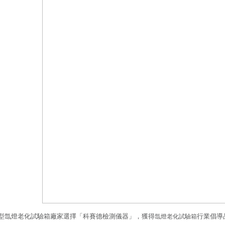
型氙燈老化試驗箱廠家選擇「科賽德檢測儀器」，獲得
行業倡導
氙燈老化試驗箱