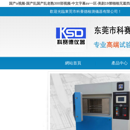
国产a视频-国产乱国产乱老熟300部视频-中文字幕av一区-美剧19禁啪啪无遮挡
歡迎光臨東莞市科賽德檢測儀器有限公司！
網站首頁
產品中心