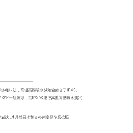
等多種叫法，高溫高壓噴水試驗箱綜合了IPX5、
，IPX9K一組噴頭，當IPX9K運行高溫高壓噴水測試
水能力,其具體要求和合格判定標準應按照