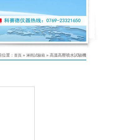
前位置：
»
» 高溫高壓噴水試驗機
首頁
淋雨試驗箱