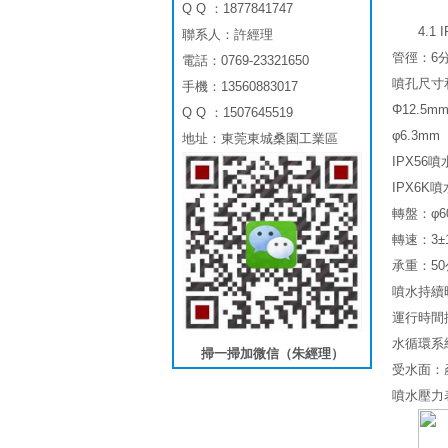
Q Q ：1877841747
4.1
聯系人：許經理
管徑：6
電話：0769-23321650
噴孔尺寸和噴
手機：13560883017
Φ12.5mm
Q Q ：1507645519
φ6.3mm
地址：東莞東城桑園工業區
IPX56
IPX6K
轉盤：φ6
轉速：3±1
承重：5
噴水持續時
運行時間控
水循環系
掃一掃加微信（朱經理）
受水面：
噴水壓力