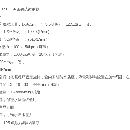
 IPX56、6K主要技術參數：
分
水流量：1-φ6.3mm（IPX5等級）；12.5±1(L/min) ;
（IPX6等級）；100±5(L/min);
（IPX6K等級）；75±5(L/min)
噴水壓力：100～150kpa（可調）
噴水壓力：1000kpa相當于10公斤（可調）
00mm共一個 。
R/min
0公斤（按照程序設定旋轉，箱內安裝防水插座，帶電測試時設置左旋轉5圈，右
間：3、10、30、9999min（可調）
制：1～9999min(可調)
統，保證水源循環使用
產品正面
表，可顯示噴水壓力