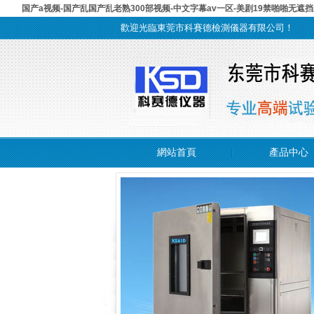
国产a视频-国产乱国产乱老熟300部视频-中文字幕av一区-美剧19禁啪啪无遮挡
歡迎光臨東莞市科賽德檢測儀器有限公司！
網站首頁
產品中心