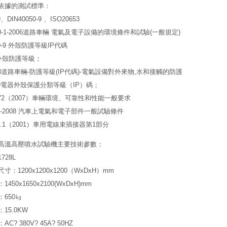
依據的測試標準：
9、DIN40050-9 、ISO20653
750-1-2006道路車輛 電氣及電子設備的環境條件和試驗(一般規定)
50-9 外殼防護等級IP代碼
8外殼防護等級；
653道路車輛-防護等級(IP代碼)-電氣設備對外來物,水和接觸的防護
529電器外殼保護分類等級（IP）碼；
172（2007）車輛環境、可靠性和性能一般要求
06-2008 汽車上電氣和電子部件一般試驗條件
417.1（2001）車用電線束插接器第1部分
高溫高壓噴水試驗機主要技術參數：
728L
寸：1200x1200x1200（WxDxH）mm
450x1650x2100(WxDxH)mm
650㎏
15.0KW
C? 380V? 45A? 50HZ