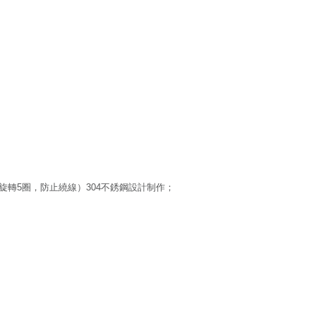
旋轉5圈，防止繞線）304不銹鋼設計制作；