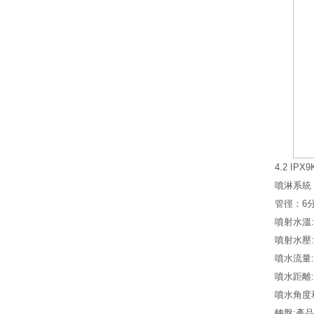
4.2 I
噴淋系統
管徑：6
噴射水溫:
噴射水壓:8
噴水流量:14
噴水距離:1
噴水角度和
轉盤:產