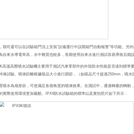
，我司還可以在試驗箱門頂上安裝“設備運行中誤開箱門自動報警”等功能。另外
為自來水導電率高，水中雜質也較多，長期使用自來水進行測試容易導致后期
X9K高溫高壓噴水試驗機主要用于測試汽車零部件的外殼防水性能是否達到標準
沖淋試驗。噴淋距離根據樣品大小進行調節，（如樣品尺寸超過250mm，噴水距
置噴水為扇形狀，可使滿足各個角度的噴淋效果。在測試中，通過轉臺的轉動
的實際使用環境更加嚴酷。IPX9防水試驗箱的標準以及實拍照片如下所示：