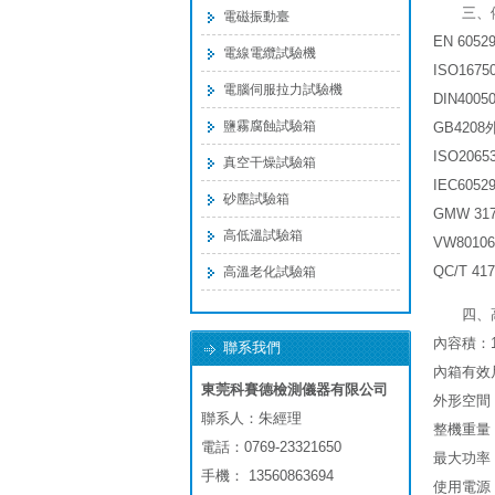
三、
電磁振動臺
EN 6052
電線電纜試驗機
ISO16
電腦伺服拉力試驗機
DIN400
鹽霧腐蝕試驗箱
GB420
ISO20
真空干燥試驗箱
IEC60
砂塵試驗箱
GMW 3
高低溫試驗箱
VW801
QC/T 
高溫老化試驗箱
四、
內容積：1
聯系我們
內箱有效尺
東莞科賽德檢測儀器有限公司
外形空間：1
聯系人：朱經理
整機重量：
電話：0769-23321650
最大功率：
手機： 13560863694
使用電源：A