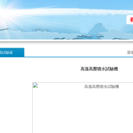
當
雨試驗箱
高溫高壓噴水試驗機