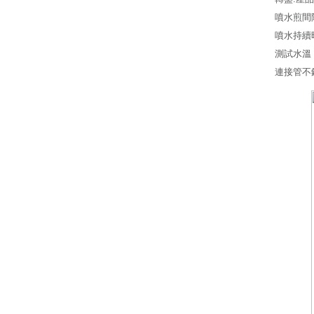
噴水煎間隔
噴水持續時
測試水溫
連接管不