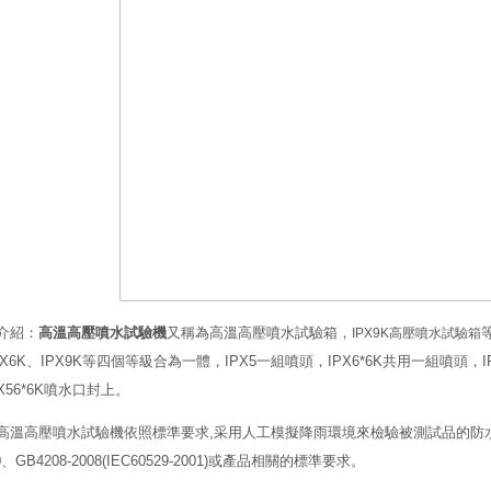
介紹：
高溫高壓噴水試驗機
又稱為高溫高壓噴水試驗箱，
IPX9K高壓噴水試驗箱
IPX6K、IPX9K等四個等級合為一體，IPX5一組噴頭，IPX6*6K共用一組噴頭
X56*6K噴水口封上。
高溫高壓噴水試驗機依照標準要求,采用人工模擬降雨環境來檢驗被測試品的防
50、GB4208-2008(IEC60529-2001)或產品相關的標準要求。