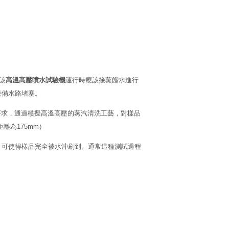
該
高溫高壓噴水試驗機
運行時應該接蒸餾水進行
設備水路堵塞。
要求，通過模擬高溫高壓的蒸汽清洗工藝，對樣品
離為175mm）
，可使得樣品完全被水沖刷到。通常這種測試過程