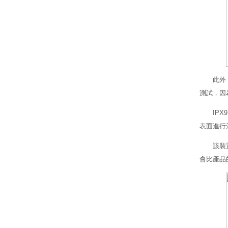
此外
測試，因
IP
表面進行
該裝
會比產品