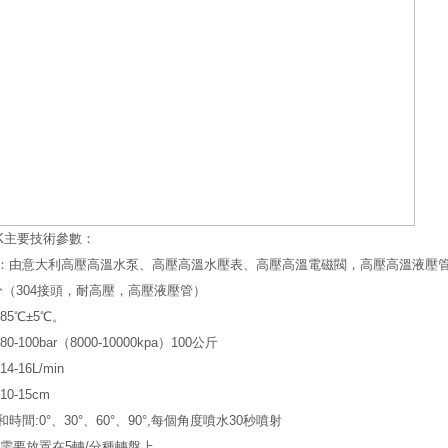
PX9K主要技術參數：
：由意大利高壓高溫水泵、高壓高溫水壓表、高壓高溫電磁閥，高壓高溫液壓
分（304接頭，耐高壓，高壓液壓管）
85℃±5℃。
0-100bar（8000-10000kpa）100公斤
-16L/min
0-15cm
時間:0°、30°、60°、90°,每個角度噴水30秒噴射
品需要放置在5轉/分種轉盤上