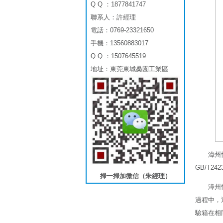
Q Q ：1877841747
聯系人：許經理
電話：0769-23321650
手機：13560883017
Q Q ：1507645519
地址：東莞東城桑園工業區
漳州恒
GB/T242
掃一掃加微信（朱經理）
漳州
過程中，
驗箱在相