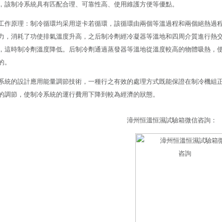
，該制冷系統具有匹配合理、可靠性高、使用維護方便等優點。
工作原理：制冷循環均采用逆卡若循環，該循環由兩個等溫過程和兩個絕熱過
力，消耗了功使排氣溫度升高，之后制冷劑經冷凝器等溫地和四周介質進行熱
，這時制冷劑溫度降低。后制冷劑通過蒸發器等溫地從溫度較高的物體吸熱，
的。
系統的設計應用能量調節技術，一種行之有效的處理方式既能保證在制冷機組
的調節，使制冷系統的運行費用下降到較為經濟的狀態。
漳州恒溫恒濕試驗箱微信咨詢：