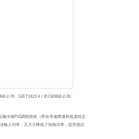
2-78、GB/T2423.4 / IEC60068-2-30、
備冷端PID調節技術（即在等速降溫和低溫恒定
制冷輸入功率，又大大降低了加熱功率，從而使試