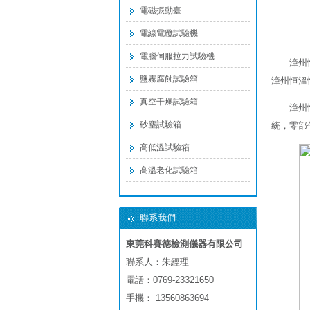
電磁振動臺
電線電纜試驗機
電腦伺服拉力試驗機
漳州
鹽霧腐蝕試驗箱
漳州恒溫
真空干燥試驗箱
漳州
砂塵試驗箱
統，零部
高低溫試驗箱
高溫老化試驗箱
聯系我們
東莞科賽德檢測儀器有限公司
聯系人：朱經理
電話：0769-23321650
手機： 13560863694