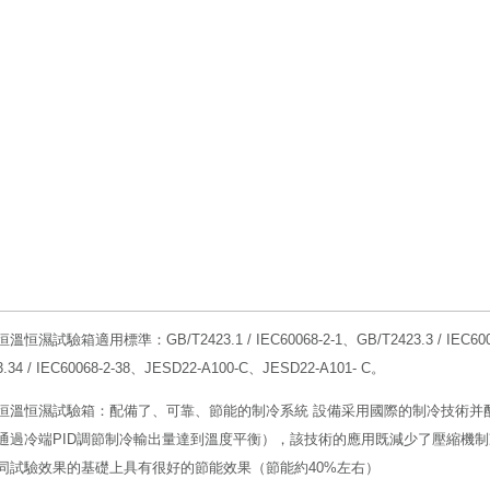
溫恒濕試驗箱適用標準：GB/T2423.1 / IEC60068-2-1、GB/T2423.3 / IEC60068-
3.34 / IEC60068-2-38、JESD22-A100-C、JESD22-A101- C。
恒溫恒濕試驗箱：配備了、可靠、節能的制冷系統 設備采用國際的制冷技術并配
通過冷端PID調節制冷輸出量達到溫度平衡），該技術的應用既減少了壓縮機
同試驗效果的基礎上具有很好的節能效果（節能約40%左右）