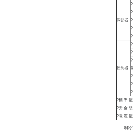
調節器
控制器
?標 準 配
?安 全 裝
?電 源 配
制冷