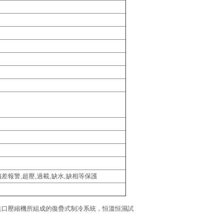
差報警,超壓,過載,缺水,缺相等保護
進口壓縮機所組成的復疊式制冷系統，恒溫恒濕試