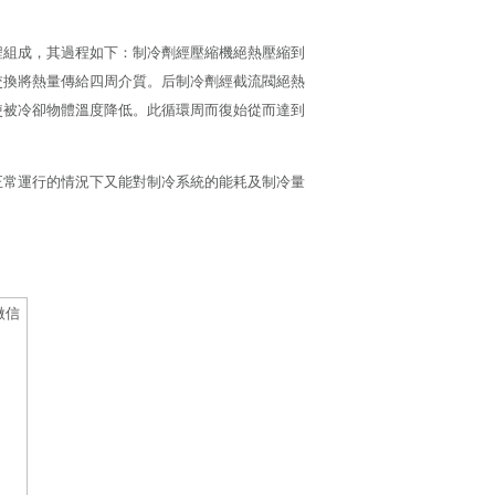
程組成，其過程如下：制冷劑經壓縮機絕熱壓縮到
交換將熱量傳給四周介質。后制冷劑經截流閥絕熱
使被冷卻物體溫度降低。此循環周而復始從而達到
正常運行的情況下又能對制冷系統的能耗及制冷量