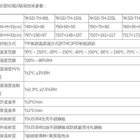
恒溫恒濕試驗箱技術參數：
?KSD-TH-80L
?KSD-TH-150L
?KSD-TH-225L
?KSD-TH
×H×D(cm)
?40×50×40
?50×60×50
?50×75×60
?60×85×
×H×D(cm)
?97×136×97
?107×146×107
?107×161×117
?117×17
?控制方式
?平衡調溫調濕方式(BTHC)PID智能調節
?溫度范圍
?0℃～150℃,-20℃～150℃,-40℃～150℃,-60℃～150℃,-70℃～
?濕度范圍
?20%～98%RH
?溫濕度均勻
?±2℃,±3%RH
度
?溫濕度波動
?±0.3℃,±2.5%RH
度
?升溫速率
?≥3℃/min
?降溫速率
?≥1℃/min
?內箱材質
?SUS304光亮不銹鋼板
?外箱材質
?SUS304拉絲不銹鋼板或防銹處理冷扎鋼板
?保溫材質
?超細玻璃棉+聚胺脂泡沫