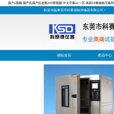
国产a视频-国产乱国产乱老熟300部视频-中文字幕av一区-美剧19禁啪啪无遮挡
歡迎光臨東莞市科賽德檢測儀器有限公司！
網站首頁
產品中心