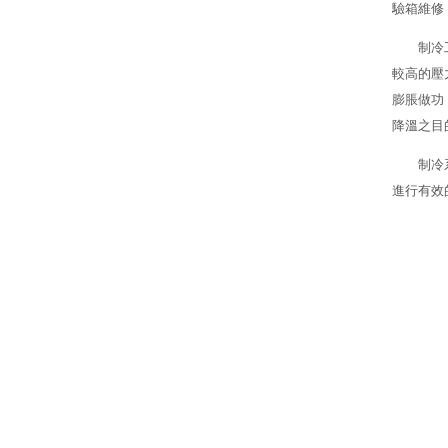
驗箱維修
制冷
較高的壓
膨脹做功
降溫之目
制冷
進行有效