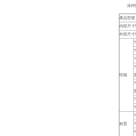
漳州
產品型號
內部尺寸W
外部尺寸W
性能
材質