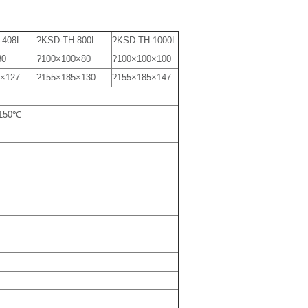
-408L
?KSD-TH-800L
?KSD-TH-1000L
80
?100×100×80
?100×100×100
1×127
?155×185×130
?155×185×147
150℃