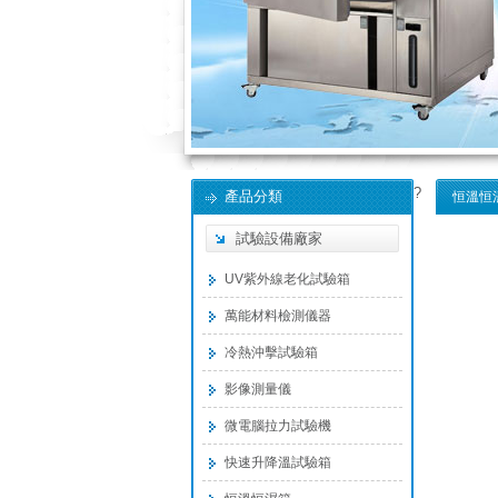
?
產品分類
恒溫恒
試驗設備廠家
UV紫外線老化試驗箱
萬能材料檢測儀器
冷熱沖擊試驗箱
影像測量儀
微電腦拉力試驗機
快速升降溫試驗箱