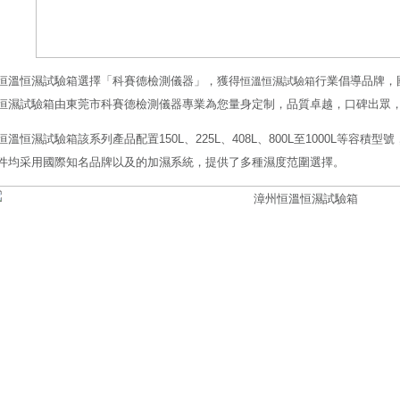
恒溫恒濕試驗箱選擇「科賽德檢測儀器」，獲得
行業倡導品牌，
恒溫恒濕試驗箱
恒濕試驗箱由東莞市科賽德檢測儀器專業為您量身定制，品質卓越，口碑出眾
恒溫恒濕試驗箱該系列產品配置150L、225L、408L、800L至1000L等容
件均采用國際知名品牌以及的加濕系統，提供了多種濕度范圍選擇。