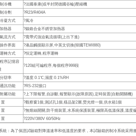
?制冷機
?法國泰康(或半封閉德國谷輪)壓縮機
?制冷劑
?R23/R404A
?冷凝方式
?風冷
?加熱器
?鎳鉻合金不銹管加熱器
?氣流方式
?寬帶式強迫氣流循環(上出下進)
?操作界面
?液晶觸摸顯示屏,中英文切換(韓國TEMI880)
?運轉方式
?恒定運轉,程序運轉
?程序記憶容
?120組可編程序,每個程序999段
量
?分辯率
?溫度:0.1℃;濕度:0.1%RH
?通訊功能
?RS-232接口
?附屬功能
?上下限報警,自診斷,報警顯示(故障原因),定時裝置(自動開關機)
 置
?觀察窗1個,測試孔1個,樣品架2層,熒光燈一個,供水箱1個
 置
?無熔絲開關,防干燒裝置,水系統保護裝置,極限高低溫保護,溫度偏
 置
?220V/380V 60/50Hz
系統：為了保證試驗箱對降溫速率和低溫度的要求，本試驗箱的制冷系統采用