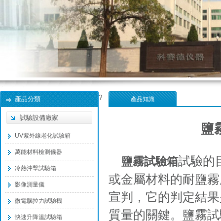
?
產品分類
產品知識
試驗設備廠家
鹽
UV紫外線老化試驗箱
萬能材料檢測儀器
試驗的
鹽霧試驗箱
冷熱沖擊試驗箱
或金屬材料的耐鹽霧
影像測量儀
宣判，它的判定結果
微電腦拉力試驗機
質量的關鍵。鹽霧試
快速升降溫試驗箱