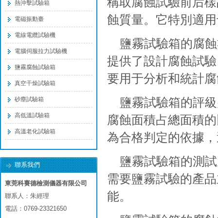
稱取腐蝕試驗前后樣
熱沖擊試驗箱
蝕質量。它特別適用
電磁振動臺
電線電纜試驗機
鹽霧試驗箱的腐蝕
電腦伺服拉力試驗機
提供了設計腐蝕試驗
鹽霧腐蝕試驗箱
要用于分析和統計腐
真空干燥試驗箱
鹽霧試驗箱的評級
砂塵試驗箱
高低溫試驗箱
腐蝕面積占總面積的
高溫老化試驗箱
為合格判定的依據，
鹽霧試驗箱的測試
聯系我們
需要鹽霧試驗的產品
東莞科賽德檢測儀器有限公司
能。
聯系人：朱經理
電話：0769-23321650