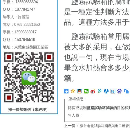
鹽霧試驗箱的腐蝕
手機： 13560863694
Q Q ：1877841747
是一種定性判斷方法
聯系人：許經理
品。這種方法多用于
電話：0769-23321650
手機：13560883017
鹽霧試驗箱常用腐
Q Q ：1507645519
被大多的采用，在做
地址：東莞東城桑園工業區
也說一句，現在市場
畢竟水加熱會多多少
箱
。
版權信息
轉摘或復制
鹽霧試驗箱試驗的目的和
掃一掃加微信（朱經理）
售人員！
上一個：
紫外老化試驗箱國產與進口燈管