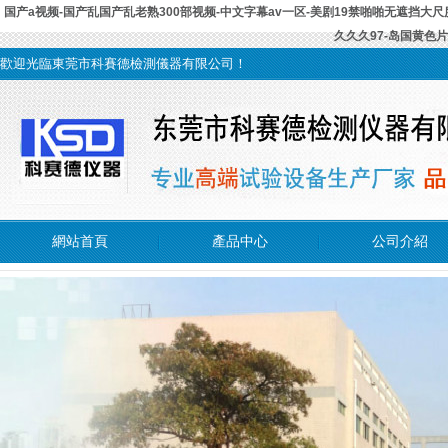
国产a视频-国产乱国产乱老熟300部视频-中文字幕av一区-美剧19禁啪啪无遮挡大尺
久久久97-岛国黄色
歡迎光臨東莞市科賽德檢測儀器有限公司！
網站首頁
產品中心
公司介紹